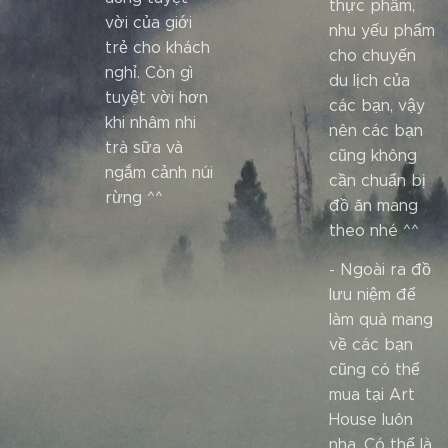
thực phẩm,
vời của giới
nhu yếu phẩm
trẻ cho khách
cho chuyến
nghỉ. Còn gì
du lịch của
tuyệt vời hơn
các bạn, vậy
khi nhâm nhi
nên các bạn
trà sữa và
cũng không
ngắm cảnh núi
cần chuẩn bị
rừng ^^
đồ ăn mang
theo nhé ^^
- Ngoài ra đồ
lưu niệm để
làm quà mang
về các bạn
cũng có thể
mua tại Art
House luôn
nha. Có thể là