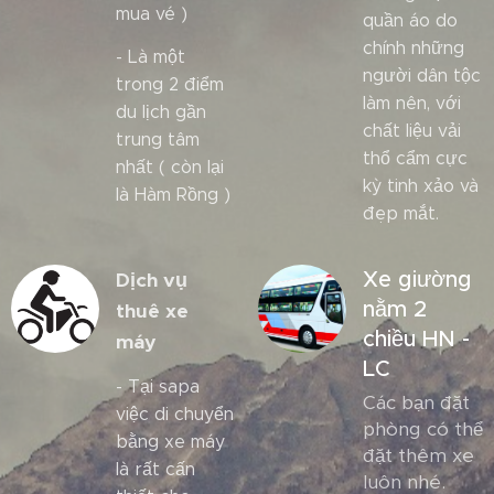
mua vé )
quần áo do
chính những
- Là một
người dân tộc
trong 2 điểm
làm nên, với
du lịch gần
chất liệu vải
trung tâm
thổ cẩm cực
nhất ( còn lại
kỳ tinh xảo và
là Hàm Rồng )
đẹp mắt.
Xe giường
Dịch vụ
nằm 2
thuê xe
chiều HN -
máy
LC
- Tại sapa
Các bạn đặt
việc di chuyển
phòng có thể
bằng xe máy
đặt thêm xe
là rất cấn
luôn nhé.