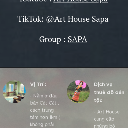
TikTok: @Art House Sapa
Group :
SAPA
Vị Trí :
Dịch vụ
thuê đồ dân
- Nằm ở đầu
tộc
bản Cát Cát ,
cách trung
- Art House
tâm hơn 1km (
cung cấp
không phải
những bộ