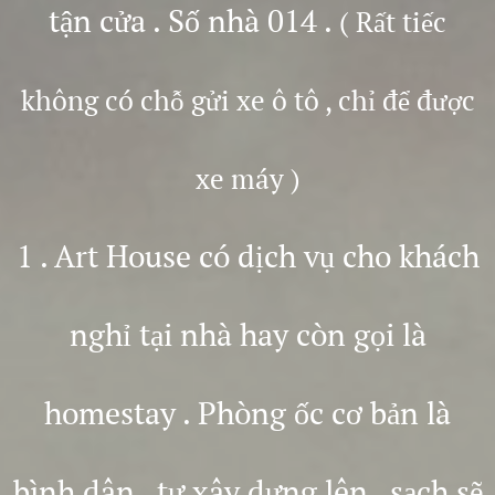
tận cửa . Số nhà 014 .
( Rất tiếc
không có chỗ gửi xe ô tô , chỉ để được
xe máy )
1 . Art House có dịch vụ cho khách
nghỉ tại nhà hay còn gọi là
homestay . Phòng ốc cơ bản là
bình dân , tự xây dựng lên , sạch sẽ