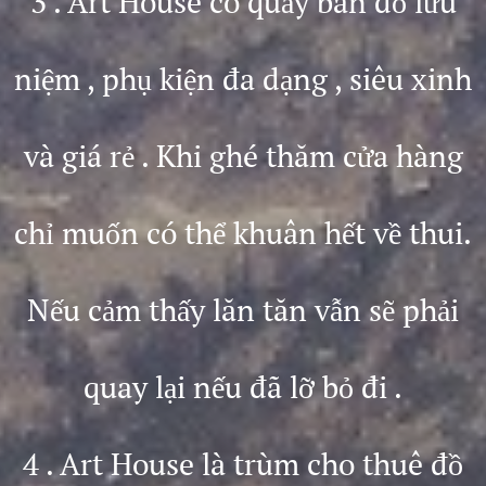
3 . Art House có quầy bán đồ lưu
niệm , phụ kiện đa dạng , siêu xinh
và giá rẻ . Khi ghé thăm cửa hàng
chỉ muốn có thể khuân hết về thui.
Nếu cảm thấy lăn tăn vẫn sẽ phải
quay lại nếu đã lỡ bỏ đi .
4 . Art House là trùm cho thuê đồ