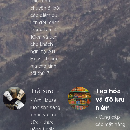
thiết cho
chuyến đi bởi
các điểm du
lịch đều cách
trung tâm 4 -
10km và tiện
cho khách
nghỉ tại Art
House tham
gia chợ tình
tối thứ 7.
Tạp hóa
Trà sữa
và đồ lưu
- Art House
niệm
luôn sẵn sàng
phục vụ trà
- Cung cấp
sữa - thức
các mặt hàng
uống tuyệt